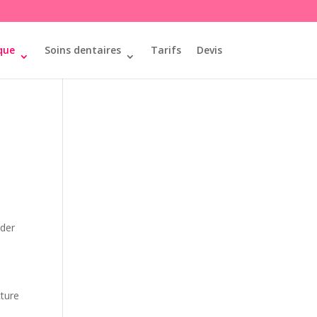
que
Soins dentaires
Tarifs
Devis
rder
cture