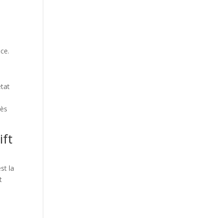
u
ace.
état
rès
ift
st la
t