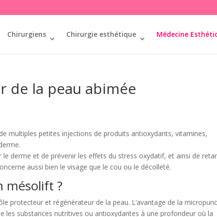
Chirurgiens
Chirurgie esthétique
Médecine Esthéti
ur de la peau abimée
e de multiples petites injections de produits antioxydants, vitamines,
 derme.
le derme et de prévenir les effets du stress oxydatif, et ainsi de reta
concerne aussi bien le visage que le cou ou le décolleté.
 mésolift ?
le protecteur et régénérateur de la peau. L’avantage de la micropun
e les substances nutritives ou antioxydantes à une profondeur où la