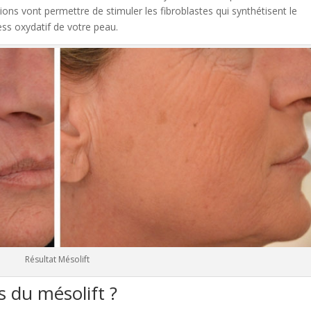
ons vont permettre de stimuler les fibroblastes qui synthétisent le
ress oxydatif de votre peau.
Résultat Mésolift
s du mésolift ?